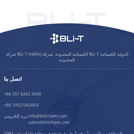
شركة BLi-T (Hefei) الكيميائية المحدودة، شركة BLi-T الدولية الكيميائية
المحدودة
اتصل بنا
+86 551 6262 2640
+86 19521662663
info@blitchem.com
بريد إلكتروني:
sales@blitchem.com
1092، المنطقة ب، المبنى أ، رقم 7 طريق هونغفنغ، منطقة غاوكسينغ،