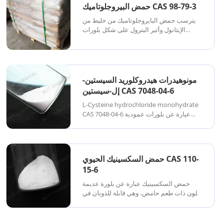
حمض البيروجلوتاميك CAS 98-79-3
يترسب حمض البايروجلوتاميك من خليط من
الإيثانول وأثير البترول على شكل بلورات
هرمية ثنائية الشكل عديمة اللون ذات نقطة
انصهار 162-163 درجة مئوية. يذوب في الماء
والكحول والأسيتون وحمض الأسيتيك الجليدي،
ويذوب قليلاً في الماء.
مونوهيدرات هيدروكلوريد السيستين-
إل-سيستين CAS 7048-04-6
L-Cysteine hydrochloride monohydrate
CAS 7048-04-6 عبارة عن بلورات عمودية
بيضاء عديمة اللون أو مسحوق بلوري أبيض،
مع رائحة خاصة خفيفة. نقطة الانصهار 175
درجة مئوية. قابل للذوبان في الماء والكحول
والأمونيا وحمض الأسيتيك، غير قابل للذوبان
حمض السكسينيك الحيوي CAS 110-
في البنزويل.
15-6
حمض السكسينيك عبارة عن بلورة عديمة
اللون ذات طعم حامض، وهي قابلة للذوبان في
الماء والإيثانول والأثير، وهي غير قابلة للذوبان
في الكلوروفورم والديكلوروميثان، وهي المادة