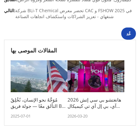
شركة BLi-T Chemical تحضر معرض CAC و FSHOW 2025 في
التالي:
شنغهاي - تعزيز الشراكات واستكشاف اتجاهات الصناعة
عُد
المقالات الموصى بها
2026 هانغتشو بي سي إتش
مُوَجَّهٌ نحو الإنسان، نُخْلِقُ
آي، بي إل آي تي كيميكال
التألق معًا — جولة فريق BLi-
يتبادلان الأفكار مع العالم
T إلى ماليزيا وسنغافورة
2025-07-01
2026-03-20