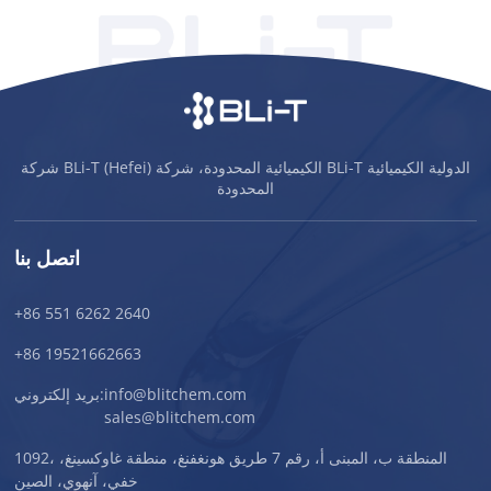
شركة BLi-T (Hefei) الكيميائية المحدودة، شركة BLi-T الدولية الكيميائية
المحدودة
اتصل بنا
+86 551 6262 2640
+86 19521662663
info@blitchem.com
بريد إلكتروني:
sales@blitchem.com
1092، المنطقة ب، المبنى أ، رقم 7 طريق هونغفنغ، منطقة غاوكسينغ،
خفي، آنهوي، الصين