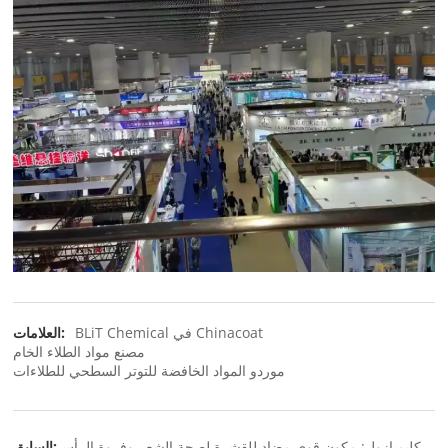
BLiT Chemical في Chinacoat
العلامات:
مصنع مواد الطلاء الخام
موردو المواد الخافضة للتوتر السطحي للطلاءات
كليمبازول: مكون قوي مضاد للقشرة لصحة الشعر وفروة الرأس
السابق: