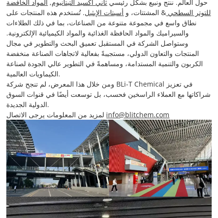
حول العالم. ننتج ونبيع بشكل رئيسي
ثاني أكسيد التيتانيوم
,
المواد الخافضة
للتوتر السطحي
& المشتتات، و
أسيتات الإيثيل
. تُستخدم هذه المنتجات على
نطاق واسع في مجموعة متنوعة من الصناعات، بما في ذلك الطلاءات
والسيراميك والمواد الحافظة الغذائية والمواد الكيميائية الإلكترونية.
وستواصل الشركة في المستقبل تعميق البحث والتطوير في مجال
المنتجات والتعاون الدولي، مستجيبةً بفعالية لاتجاهات الصناعة منخفضة
الكربون والتنمية المستدامة، ومساهمةً في التطوير عالي الجودة لصناعة
الكيماويات العالمية.
ومن خلال هذا المعرض، لم تنجح شركة BLi-T Chemical في تعزيز
شراكاتها مع العملاء الراسخين فحسب، بل توسعت أيضًا في قنوات السوق
الدولية الجديدة.
info@blitchem.com
لمزيد من المعلومات يرجى الاتصال