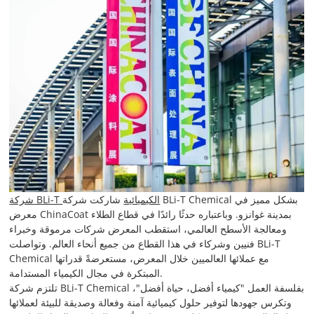
شركة BLi-T الكيميائية
شاركت شركة BLi-T Chemical بشكل مميز في
معرض ChinaCoat بمدينة غوانزو. وباعتباره حدثًا رائدًا في قطاع الطلاء
ومعالجة الأسطح العالمي، استقطب المعرض شركات مرموقة وخبراء
فنيين وشركاء في هذا القطاع من جميع أنحاء العالم. وتواصلت BLi-T
Chemical مع عملائها العالميين خلال المعرض، مستعرضةً قدراتها
المبتكرة في مجال الكيمياء المستدامة.
تلتزم شركة BLi-T Chemical بفلسفة العمل "كيمياء أفضل، حياة أفضل"،
وتكرس جهودها لتوفير حلول كيميائية آمنة وفعالة وصديقة للبيئة لعملائها