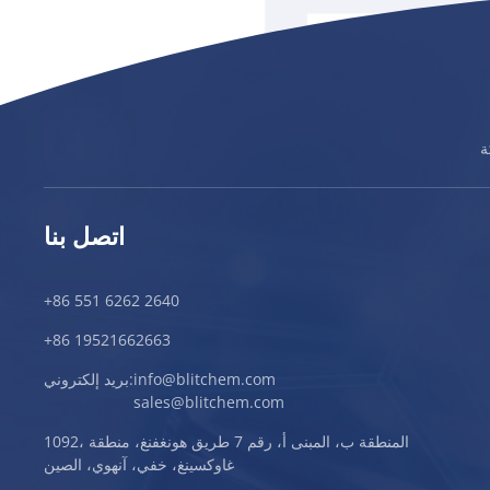
اتصل بنا
+86 551 6262 2640
+86 19521662663
info@blitchem.com
بريد إلكتروني:
sales@blitchem.com
1092، المنطقة ب، المبنى أ، رقم 7 طريق هونغفنغ، منطقة
غاوكسينغ، خفي، آنهوي، الصين