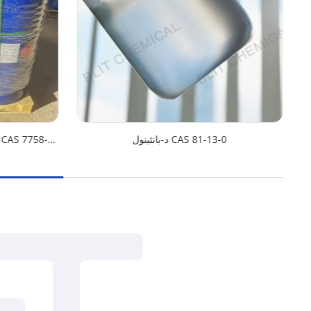
د-بانثينول CAS 81-13-0
كلوريت الصوديوم الصلب 80%-90% CAS 7758-19-2