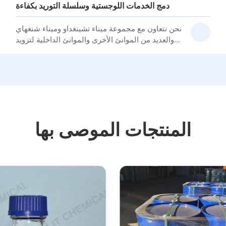
دمج الخدمات اللوجستية وسلسلة التوريد بكفاءة
نحن نتعاون مع مجموعة ميناء تشينغداو وميناء شنغهاي
والعديد من الموانئ الأخرى والموانئ الداخلية لتزويد
العملاء بحلول لوجستية فعالة وسريعة وآمنة.
المنتجات الموصى بها