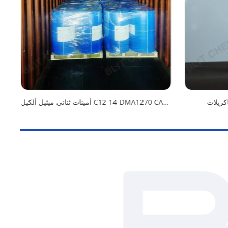
أمينات ثنائي ميثيل ألكيل C12-14-DMA1270 CAS 84649-84-3